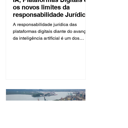
os novos limites da
responsabilidade Jurídica.
A responsabilidade jurídica das
plataformas digitais diante do avanço
da inteligência artificial é um dos
temas mais sensíveis e estratégicos da
atualidade. O advogado Sérgio
Pelcerman, especialista em Direito do
Trabalho e sócio da APH, contribui
para esse debate em matéria
publicada no Correio Braziliense,
analisando os impactos regulatórios e
os desafios jurídicos que envolvem o
uso de IA por empresas e plataformas.
O cenário exige interpretação técnica,
visão sistêmica e