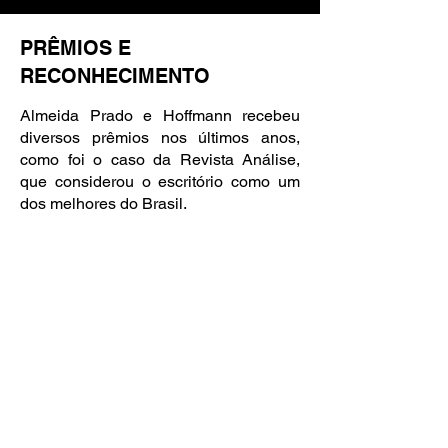
PRÊMIOS E
RECONHECIMENTO
Almeida Prado e Hoffmann recebeu
diversos prêmios nos últimos anos,
como foi o caso da Revista Análise,
que considerou o escritório como um
dos melhores do Brasil.
Presença em
+50
5 redes
Profissionais
internacionais
+ de 10 mil
Atuação em todo o
A
çõe
s
território nacional