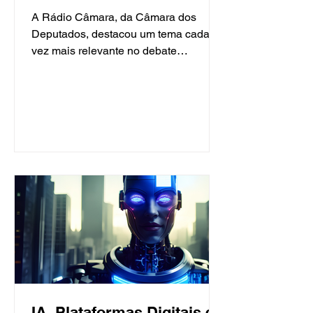
A Rádio Câmara, da Câmara dos
Deputados, destacou um tema cada
vez mais relevante no debate
trabalhista: o etarismo no Judiciário e
nas relações de trabalho. A pesquisa
mencionada na matéria foi realizada
pelo advogado Sérgio Pelcerman,
especialista em Direito do Trabalho e
sócio da APH, que analisou milhares
de ações envolvendo discriminação
por idade. O levantamento evidencia
que, mesmo quando o termo “etarismo”
não aparece formalmente nos
processos, a discriminação etária
IA, Plataformas Digitais e