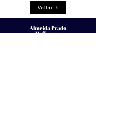
Voltar
BRASÍLIA
+55 (61) 4063-9229
SNH Qd. 01. Conj. A. bloco A. Ed. Le Quartier
Sala 1519 - Brasília - DF - CEP:
70701-010
SÃO PAULO
+55 (11) 3085-3360
SNH Qd. 01. Conj. A. A座 Le Quartier大厦
1519室 - 巴西利亚 - 联邦区 - 邮编：
70701-010
Alameda Itu, 852, 20º andar
São Paulo-SP - CEP:
01421-001