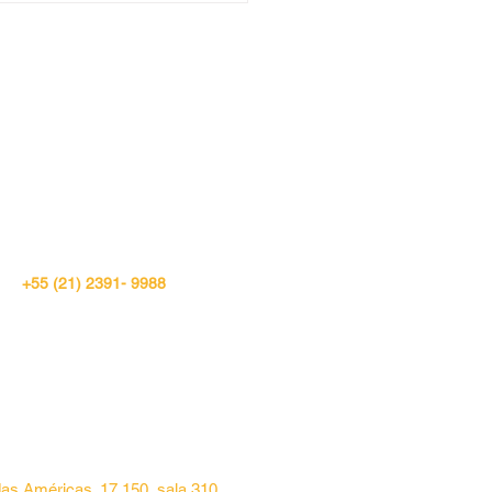
utários do Leilão do
n Santos 10
RIO DE JANEIRO
+55 (21) 2391- 9988
das Américas. 17.150, sala 310