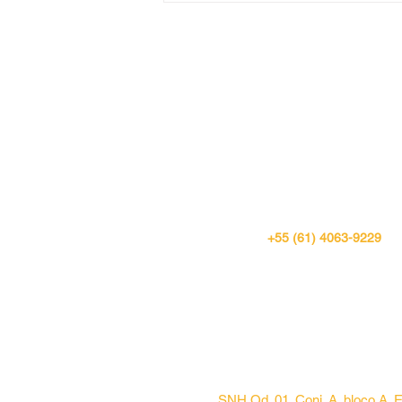
Quando a idade se torna
critério de exclusão.
BRASÍLIA
+55 (61) 4063-9229
SNH Qd. 01. Conj. A. bloco A. E