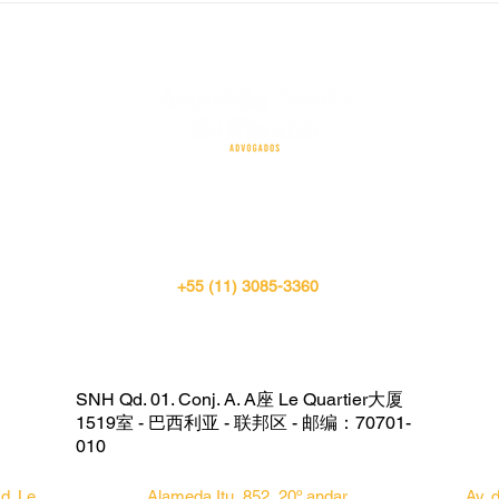
os novos limites da
trib
responsabilidade Jurídica.
Teco
SÃO PAULO
+55 (11) 3085-3360
SNH Qd. 01. Conj. A. A座 Le Quartier大厦
1519室 - 巴西利亚 - 联邦区 - 邮编：70701-
010
d. Le
Alameda Itu, 852, 20º andar
Av. 