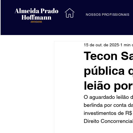
NOSSOS PROFISSIONAIS
15 de out. de 2025
1 min d
Tecon S
pública 
leião por
O aguardado leilão d
berlinda por conta d
investimentos de R$ 
Direito Concorrenci