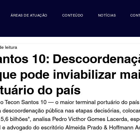
ÁREAS DE ATUAÇÃO
CONTEÚDO
NOTÍCIAS
CON
e leitura
antos 10: Descoordenaç
que pode inviabilizar ma
tuário do país
o Tecon Santos 10 — o maior terminal portuário do país
a descoordenação pública nas etapas decisórias, coloca
5,6 bilhões", analisa Pedro Victhor Gomes Lacerda, espe
al e advogado do escritório Almeida Prado & Hoffmann 