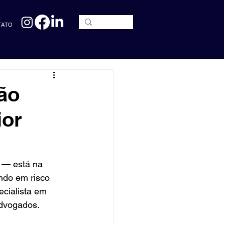
TATO
ão
ior
 — está na 
ndo em risco 
cialista em 
Advogados.